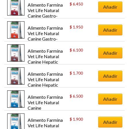
$
6.450
Alimento Farmina 
Añadir
Vet Life Natural 
Canine Gastro-
Intestinal para 
Perros 10K
$
1.950
Alimento Farmina 
Añadir
Vet Life Natural 
Canine Gastro-
Intestinal para 
Perros 2K
$
6.100
Alimento Farmina 
Añadir
Vet Life Natural 
Canine Hepatic 
para Perros 10.1k
$
1.700
Alimento Farmina 
Añadir
Vet Life Natural 
Canine Hepatic 
para Perros 2k
$
6.500
Alimento Farmina 
Añadir
Vet Life Natural 
Canine 
Hypoallergenic 
para Perros 10k
$
1.900
Alimento Farmina 
Añadir
Vet Life Natural 