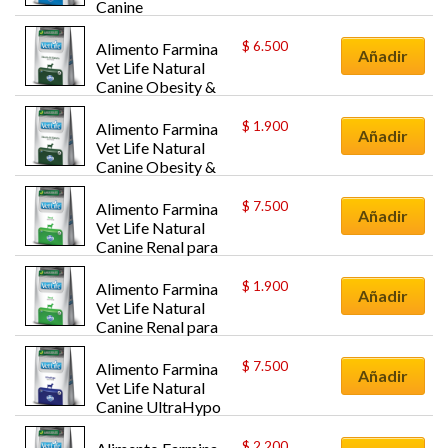
Canine 
Hypoallergenic 
para Perros 2k
$
6.500
Alimento Farmina 
Añadir
Vet Life Natural 
Canine Obesity & 
Diabetic para 
Perros 10k
$
1.900
Alimento Farmina 
Añadir
Vet Life Natural 
Canine Obesity & 
Diabetic para 
Perros 2k
$
7.500
Alimento Farmina 
Añadir
Vet Life Natural 
Canine Renal para 
Perros 10.1k
$
1.900
Alimento Farmina 
Añadir
Vet Life Natural 
Canine Renal para 
Perros 2k
$
7.500
Alimento Farmina 
Añadir
Vet Life Natural 
Canine UltraHypo 
para Perros 10.1k
$
2.200