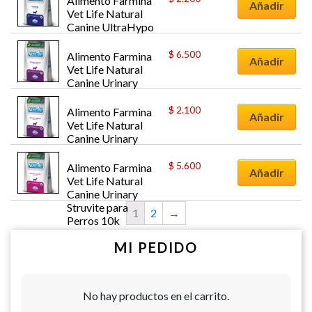
Alimento Farmina 
Añadir
Vet Life Natural 
Canine UltraHypo 
para Perros 2k
$
6.500
Alimento Farmina 
Añadir
Vet Life Natural 
Canine Urinary 
Ossalati para 
Perros 10k
$
2.100
Alimento Farmina 
Añadir
Vet Life Natural 
Canine Urinary 
Ossalati para 
Perros 2k
$
5.600
Alimento Farmina 
Añadir
Vet Life Natural 
Canine Urinary 
Struvite para 
1
2
→
Perros 10k
MI PEDIDO
No hay productos en el carrito.