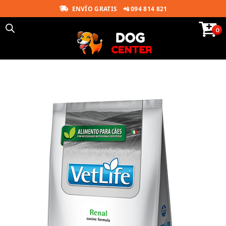
ENVÍO GRATIS
📲 094 814 821
0