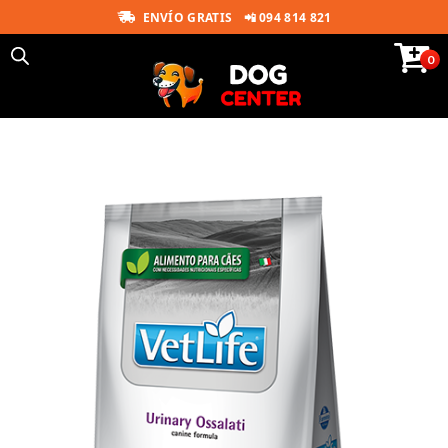
ENVÍO GRATIS
📲 094 814 821
0