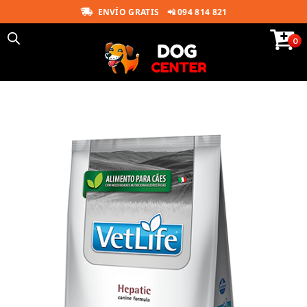
ENVÍO GRATIS
📲 094 814 821
0