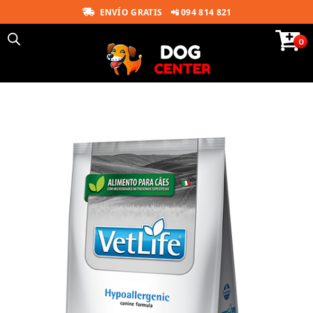
ENVÍO GRATIS
📲 094 814 821
0