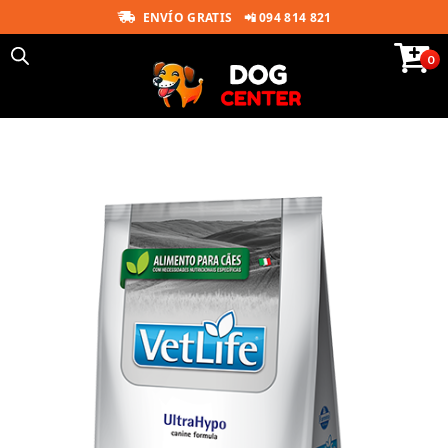
ENVÍO GRATIS
📲 094 814 821
0