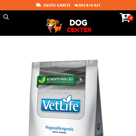
ENVÍO GRATIS
📲 094 814 821
0