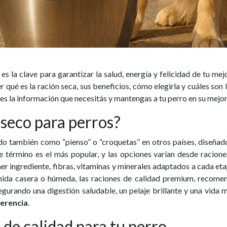
 la clave para garantizar la salud, energía y felicidad de tu mej
r qué es la ración seca, sus beneficios, cómo elegirla y cuáles s
s la información que necesitás y mantengas a tu perro en su mejo
 seco para perros?
do también como “pienso” o “croquetas” en otros países, diseñad
ste término es el más popular, y las opciones varían desde racio
r ingrediente, fibras, vitaminas y minerales adaptados a cada eta
mida casera o húmeda, las raciones de calidad premium, recomen
segurando una digestión saludable, un pelaje brillante y una vida 
ferencia
.
 de calidad para tu perro