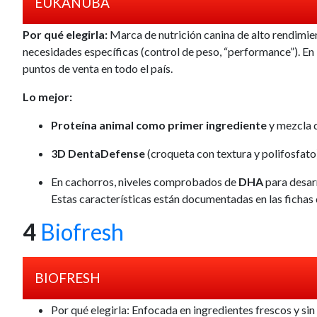
EUKANUBA
Por qué elegirla:
Marca de nutrición canina de alto rendimie
necesidades específicas (control de peso, “performance”). En
puntos de venta en todo el país.
Lo mejor:
Proteína animal como primer ingrediente
y mezcla 
3D DentaDefense
(croqueta con textura y polifosfato)
En cachorros, niveles comprobados de
DHA
para desarr
Estas características están documentadas en las ficha
4
Biofresh
BIOFRESH
Por qué elegirla
: Enfocada en ingredientes frescos y sin 