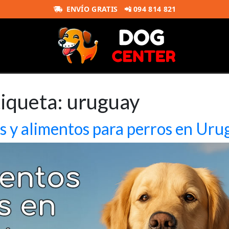
ENVÍO GRATIS
📲 094 814 821
tiqueta:
uruguay
s y alimentos para perros en Uru