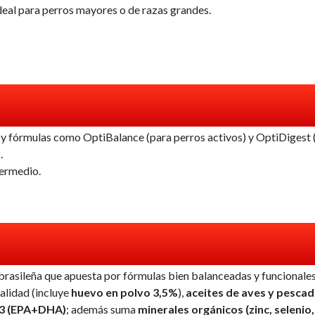
ideal para perros mayores o de razas grandes.
d y fórmulas como OptiBalance (para perros activos) y OptiDigest (
.
termedio.
brasileña que apuesta por fórmulas bien balanceadas y funcionales 
alidad (incluye
huevo en polvo 3,5%
),
aceites de aves y pesca
3 (EPA+DHA)
; además suma
minerales orgánicos (zinc, seleni