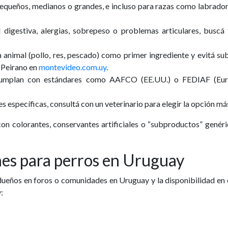
pequeños, medianos o grandes, e incluso para razas como labrado
ad digestiva, alergias, sobrepeso o problemas articulares, buscá
a animal
(pollo, res, pescado) como primer ingrediente y evitá su
 Peirano en
montevideo.com.uy
.
cumplan con estándares como
AAFCO
(EE.UU.) o
FEDIAF
(Eur
des específicas, consultá con un veterinario para elegir la opción m
 con colorantes, conservantes artificiales o “subproductos” gené
nes para perros en Uruguay
dueños en foros o comunidades en
Uruguay
y la disponibilidad en 
: