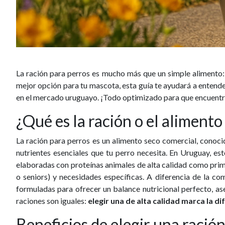
La
ración para perros
es mucho más que un simple alimento: es
mejor opción para tu mascota, esta guía te ayudará a entende
en el mercado uruguayo. ¡Todo optimizado para que encuentre
¿Qué es la ración o el alimento
La
ración para perros
es un alimento seco comercial, conoci
nutrientes esenciales que tu perro necesita. En Uruguay, e
elaboradas con
proteínas animales de alta calidad
como prime
o seniors) y necesidades específicas.
A diferencia de la co
formuladas para ofrecer un
balance nutricional perfecto
, a
raciones son iguales:
elegir una de alta calidad marca la di
Beneficios de elegir una ración