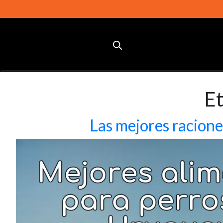
E
Las mejores racione