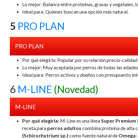
Lo mejor
: Balance entre proteínas, grasas y vegetales, 
Ideal para
: Quienes buscan una opción más natural.
5
PRO PLAN
PRO PLAN
Por qué elegirla
: Popular por su relación precio-calida
Lo mejor
: Muy aceptada por perros de todas las edades
Ideal para
: Perros activos y dueños con presupuesto in
6
M-LINE
(Novedad)
M-LINE
Por qué elegirla:
M-Line es una línea
Super Premium
receta para
perros adultos
combina proteína de alta c
(Schizochytrium sp.)
como fuente natural de
Omega-