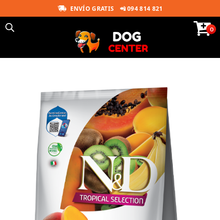
ENVÍO GRATIS
📲 094 814 821
0