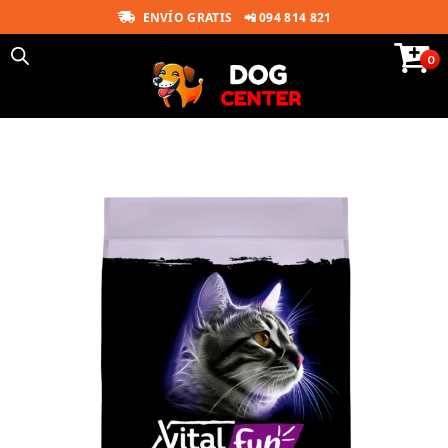
ENVÍO GRATIS
📲 094 814 821
0