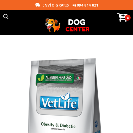
ENVÍO GRATIS
📲 094 814 821
0