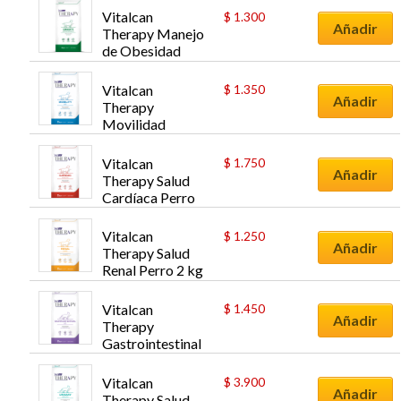
Vitalcan 
$
1.300
Añadir
Therapy Manejo 
de Obesidad 
Perro 2 kg
Vitalcan 
$
1.350
Añadir
Therapy 
Movilidad 
Articular Perro 2 
kg
Vitalcan 
$
1.750
Añadir
Therapy Salud 
Cardíaca Perro 
2 kg
Vitalcan 
$
1.250
Añadir
Therapy Salud 
Renal Perro 2 kg
Vitalcan 
$
1.450
Añadir
Therapy 
Gastrointestinal 
Gato 2 kg
Vitalcan 
$
3.900
Añadir
Therapy Salud 