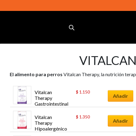
VITALCA
El alimento para perros
Vitalcan Therapy, la nutrición tera
Vitalcan 
$
1.150
Añadir
Therapy 
Gastrointestinal 
Perro 2 kg
Vitalcan 
$
1.350
Añadir
Therapy 
Hipoalergénico 
Perro 2 kg