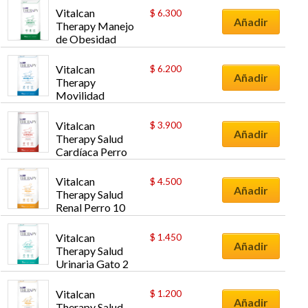
Vitalcan 
$
6.300
Añadir
Therapy Manejo 
de Obesidad 
Perro 15 kg
Vitalcan 
$
6.200
Añadir
Therapy 
Movilidad 
Articular Perro 
15 kg
Vitalcan 
$
3.900
Añadir
Therapy Salud 
Cardíaca Perro 
10 kg
Vitalcan 
$
4.500
Añadir
Therapy Salud 
Renal Perro 10 
kg
Vitalcan 
$
1.450
Añadir
Therapy Salud 
Urinaria Gato 2 
kg
Vitalcan 
$
1.200
Añadir
Therapy Salud 