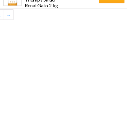
Renal Gato 2 kg
2
→