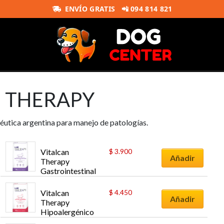
ENVÍO GRATIS
📲 094 814 821
N THERAPY
péutica argentina para manejo de patologías.
Vitalcan 
$
3.900
Añadir
Therapy 
Gastrointestinal 
Perro 10 kg
Vitalcan 
$
4.450
Añadir
Therapy 
Hipoalergénico 
Perro 10 kg